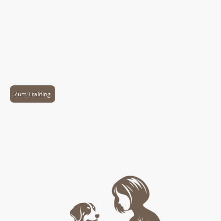
Bei Hundvertraut steht nicht nur der Hund im Mittelpunkt
– sondern vor allem auch der Mensch.
Ich begleite dich dabei, deinen Hund nicht nur besser zu
verstehen, sondern auch dich selbst. Hundetraining
bedeutet mehr als Sitz und Platz. Es ist auch eine Reise zu
mehr Gelassenheit, Klarheit und Vertrauen - für Hund und
Mensch.
Zum Training